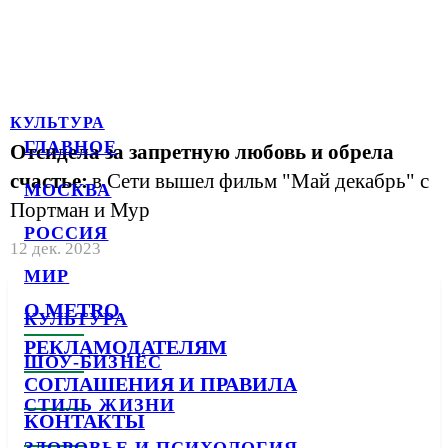
КУЛЬТУРА
ГЛАВНОЕ
Отсидела за запретную любовь и обрела
счастье:
в Сети вышел фильм "Май декабрь" с
МОСКВА
Портман и Мур
РОССИЯ
12 дек. 2023
МИР
О METRO
КУЛЬТУРА
РЕКЛАМОДАТЕЛЯМ
ШОУ-БИЗНЕС
СОГЛАШЕНИЯ И ПРАВИЛА
СТИЛЬ ЖИЗНИ
КОНТАКТЫ