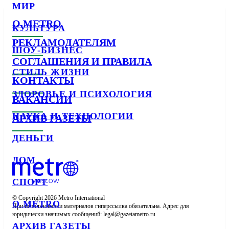
МИР
О METRO
КУЛЬТУРА
РЕКЛАМОДАТЕЛЯМ
ШОУ-БИЗНЕС
СОГЛАШЕНИЯ И ПРАВИЛА
СТИЛЬ ЖИЗНИ
КОНТАКТЫ
ЗДОРОВЬЕ И ПСИХОЛОГИЯ
ВАКАНСИИ
НАУКА И ТЕХНОЛОГИИ
АРХИВ ГАЗЕТЫ
ДЕНЬГИ
ДОМ
СПОРТ
© Copyright 2026 Metro International

О METRO
При использовании материалов гиперссылка обязательна. Адрес для 
юридически значимых сообщений: 
АРХИВ ГАЗЕТЫ