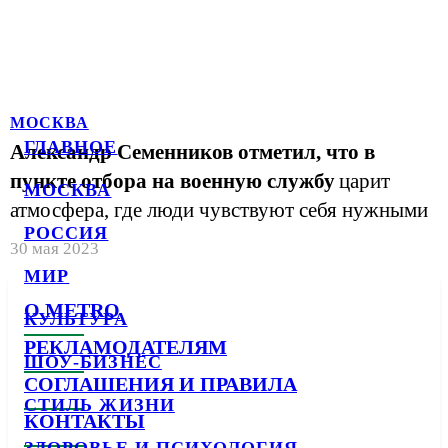
МОСКВА
ГЛАВНОЕ
Александр Семенников отметил, что в
пункте отбора на военную службу
царит
МОСКВА
атмосфера, где люди чувствуют себя нужными
РОССИЯ
30 мая 2023
МИР
О METRO
КУЛЬТУРА
РЕКЛАМОДАТЕЛЯМ
ШОУ-БИЗНЕС
СОГЛАШЕНИЯ И ПРАВИЛА
СТИЛЬ ЖИЗНИ
КОНТАКТЫ