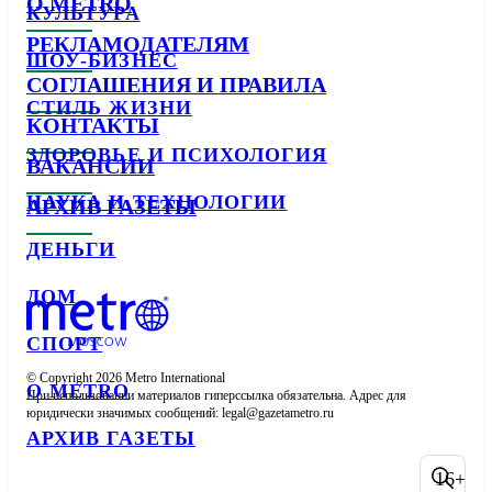
О METRO
КУЛЬТУРА
РЕКЛАМОДАТЕЛЯМ
ШОУ-БИЗНЕС
СОГЛАШЕНИЯ И ПРАВИЛА
СТИЛЬ ЖИЗНИ
КОНТАКТЫ
ЗДОРОВЬЕ И ПСИХОЛОГИЯ
ВАКАНСИИ
НАУКА И ТЕХНОЛОГИИ
АРХИВ ГАЗЕТЫ
ДЕНЬГИ
ДОМ
СПОРТ
© Copyright 2026 Metro International

О METRO
При использовании материалов гиперссылка обязательна. Адрес для 
юридически значимых сообщений: 
АРХИВ ГАЗЕТЫ
16+