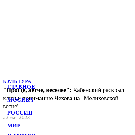
КУЛЬТУРА
ГЛАВНОЕ
"Проще, легче, веселее":
Хабенский раскрыл
ключ к пониманию Чехова на "Мелиховской
МОСКВА
весне"
РОССИЯ
22 мая 2023
МИР