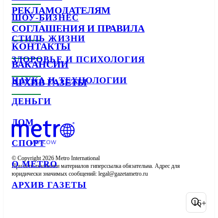
РЕКЛАМОДАТЕЛЯМ
ШОУ-БИЗНЕС
СОГЛАШЕНИЯ И ПРАВИЛА
СТИЛЬ ЖИЗНИ
КОНТАКТЫ
ЗДОРОВЬЕ И ПСИХОЛОГИЯ
ВАКАНСИИ
НАУКА И ТЕХНОЛОГИИ
АРХИВ ГАЗЕТЫ
ДЕНЬГИ
ДОМ
СПОРТ
© Copyright 2026 Metro International

О METRO
При использовании материалов гиперссылка обязательна. Адрес для 
юридически значимых сообщений: 
АРХИВ ГАЗЕТЫ
16+