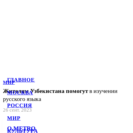
ГЛАВНОЕ
МИР
Жителям Узбекистана помогут
в изучении
МОСКВА
русского языка
РОССИЯ
26 сент. 2023
МИР
О METRO
КУЛЬТУРА