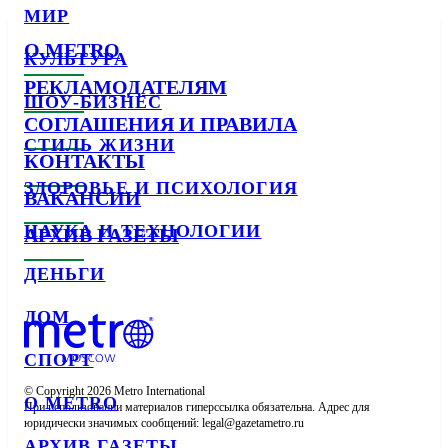
МИР
О METRO
КУЛЬТУРА
РЕКЛАМОДАТЕЛЯМ
ШОУ-БИЗНЕС
СОГЛАШЕНИЯ И ПРАВИЛА
СТИЛЬ ЖИЗНИ
КОНТАКТЫ
ЗДОРОВЬЕ И ПСИХОЛОГИЯ
ВАКАНСИИ
НАУКА И ТЕХНОЛОГИИ
АРХИВ ГАЗЕТЫ
ДЕНЬГИ
ДОМ
СПОРТ
© Copyright 2026 Metro International

О METRO
При использовании материалов гиперссылка обязательна. Адрес для 
юридически значимых сообщений: 
АРХИВ ГАЗЕТЫ