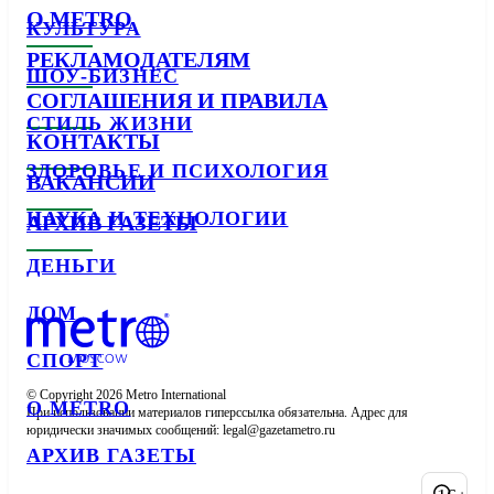
О METRO
КУЛЬТУРА
РЕКЛАМОДАТЕЛЯМ
ШОУ-БИЗНЕС
СОГЛАШЕНИЯ И ПРАВИЛА
СТИЛЬ ЖИЗНИ
КОНТАКТЫ
ЗДОРОВЬЕ И ПСИХОЛОГИЯ
ВАКАНСИИ
НАУКА И ТЕХНОЛОГИИ
АРХИВ ГАЗЕТЫ
ДЕНЬГИ
ДОМ
СПОРТ
© Copyright 2026 Metro International

О METRO
При использовании материалов гиперссылка обязательна. Адрес для 
юридически значимых сообщений: 
АРХИВ ГАЗЕТЫ