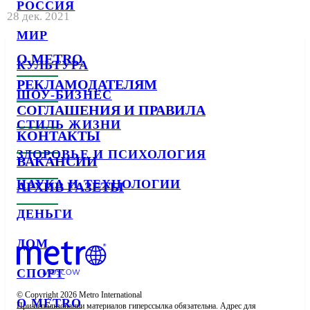
РОССИЯ
28 дек. 2021
МИР
О METRO
КУЛЬТУРА
РЕКЛАМОДАТЕЛЯМ
ШОУ-БИЗНЕС
СОГЛАШЕНИЯ И ПРАВИЛА
СТИЛЬ ЖИЗНИ
КОНТАКТЫ
ЗДОРОВЬЕ И ПСИХОЛОГИЯ
ВАКАНСИИ
НАУКА И ТЕХНОЛОГИИ
АРХИВ ГАЗЕТЫ
ДЕНЬГИ
ДОМ
СПОРТ
© Copyright 2026 Metro International

О METRO
При использовании материалов гиперссылка обязательна. Адрес для 