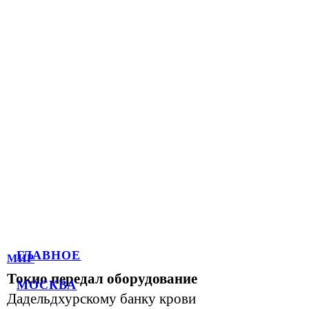
ГЛАВНОЕ
МИР
Токио передал оборудование
МОСКВА
Дадельдхурскому банку крови