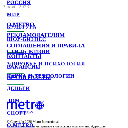
РОССИЯ
3 нояб. 2023
МИР
О METRO
КУЛЬТУРА
РЕКЛАМОДАТЕЛЯМ
ШОУ-БИЗНЕС
СОГЛАШЕНИЯ И ПРАВИЛА
СТИЛЬ ЖИЗНИ
КОНТАКТЫ
ЗДОРОВЬЕ И ПСИХОЛОГИЯ
ВАКАНСИИ
НАУКА И ТЕХНОЛОГИИ
АРХИВ ГАЗЕТЫ
ДЕНЬГИ
ДОМ
СПОРТ
© Copyright 2026 Metro International

О METRO
При использовании материалов гиперссылка обязательна. Адрес для 