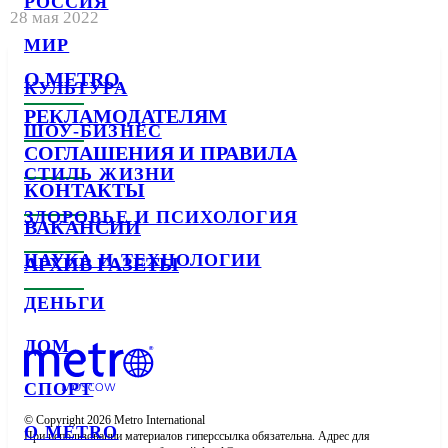
РОССИЯ
28 мая 2022
МИР
О METRO
КУЛЬТУРА
РЕКЛАМОДАТЕЛЯМ
ШОУ-БИЗНЕС
СОГЛАШЕНИЯ И ПРАВИЛА
СТИЛЬ ЖИЗНИ
КОНТАКТЫ
ЗДОРОВЬЕ И ПСИХОЛОГИЯ
ВАКАНСИИ
НАУКА И ТЕХНОЛОГИИ
АРХИВ ГАЗЕТЫ
ДЕНЬГИ
ДОМ
СПОРТ
© Copyright 2026 Metro International

О METRO
При использовании материалов гиперссылка обязательна. Адрес для 