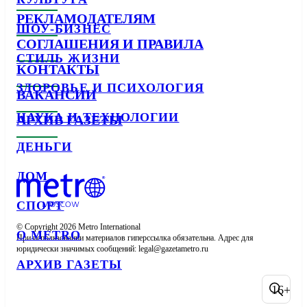
РЕКЛАМОДАТЕЛЯМ
ШОУ-БИЗНЕС
СОГЛАШЕНИЯ И ПРАВИЛА
СТИЛЬ ЖИЗНИ
КОНТАКТЫ
ЗДОРОВЬЕ И ПСИХОЛОГИЯ
ВАКАНСИИ
НАУКА И ТЕХНОЛОГИИ
АРХИВ ГАЗЕТЫ
ДЕНЬГИ
ДОМ
СПОРТ
© Copyright 2026 Metro International

О METRO
При использовании материалов гиперссылка обязательна. Адрес для 
юридически значимых сообщений: 
АРХИВ ГАЗЕТЫ
16+