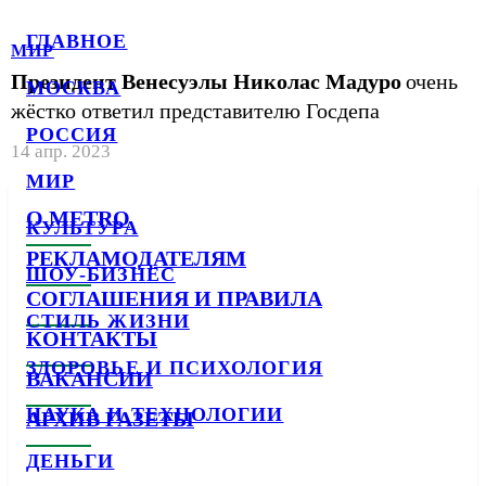
ГЛАВНОЕ
МИР
Президент Венесуэлы Николас Мадуро
очень
МОСКВА
жёстко ответил представителю Госдепа
РОССИЯ
14 апр. 2023
МИР
О METRO
КУЛЬТУРА
РЕКЛАМОДАТЕЛЯМ
ШОУ-БИЗНЕС
СОГЛАШЕНИЯ И ПРАВИЛА
СТИЛЬ ЖИЗНИ
КОНТАКТЫ
ЗДОРОВЬЕ И ПСИХОЛОГИЯ
ВАКАНСИИ
НАУКА И ТЕХНОЛОГИИ
АРХИВ ГАЗЕТЫ
ДЕНЬГИ