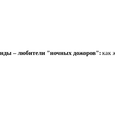
анды – любители "ночных дожоров":
как 