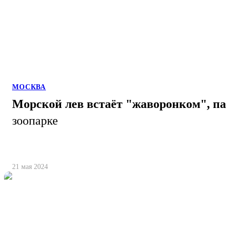
МОСКВА
Морской лев встаёт "жаворонком", п
зоопарке
21 мая 2024