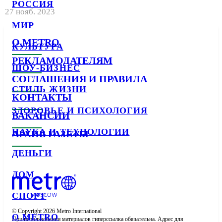
РОССИЯ
27 нояб. 2023
МИР
О METRO
КУЛЬТУРА
РЕКЛАМОДАТЕЛЯМ
ШОУ-БИЗНЕС
СОГЛАШЕНИЯ И ПРАВИЛА
СТИЛЬ ЖИЗНИ
КОНТАКТЫ
ЗДОРОВЬЕ И ПСИХОЛОГИЯ
ВАКАНСИИ
НАУКА И ТЕХНОЛОГИИ
АРХИВ ГАЗЕТЫ
ДЕНЬГИ
ДОМ
СПОРТ
© Copyright 2026 Metro International

О METRO
При использовании материалов гиперссылка обязательна. Адрес для 