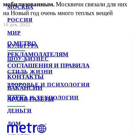
мобилизованным.
Москвичи связали для них
МОСКВА
на Новый год очень много теплых вещей
РОССИЯ
16 дек. 2022
МИР
О METRO
КУЛЬТУРА
РЕКЛАМОДАТЕЛЯМ
ШОУ-БИЗНЕС
СОГЛАШЕНИЯ И ПРАВИЛА
СТИЛЬ ЖИЗНИ
КОНТАКТЫ
ЗДОРОВЬЕ И ПСИХОЛОГИЯ
ВАКАНСИИ
НАУКА И ТЕХНОЛОГИИ
АРХИВ ГАЗЕТЫ
ДЕНЬГИ
ДОМ