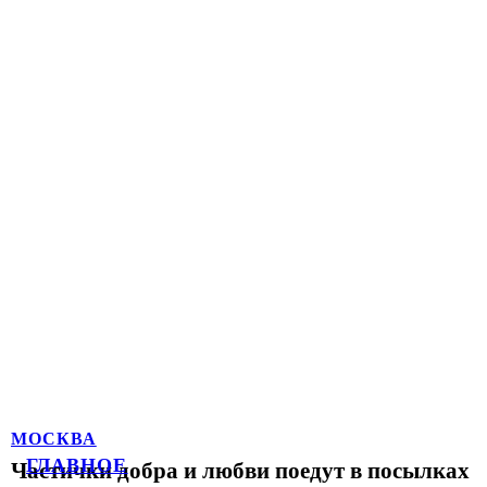
МОСКВА
ГЛАВНОЕ
Частички добра и любви поедут в посылках