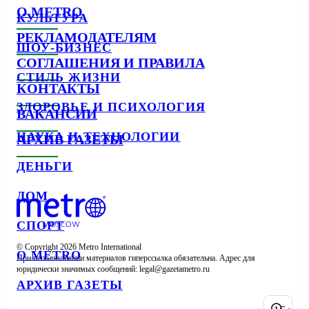
О METRO
КУЛЬТУРА
РЕКЛАМОДАТЕЛЯМ
ШОУ-БИЗНЕС
СОГЛАШЕНИЯ И ПРАВИЛА
СТИЛЬ ЖИЗНИ
КОНТАКТЫ
ЗДОРОВЬЕ И ПСИХОЛОГИЯ
ВАКАНСИИ
НАУКА И ТЕХНОЛОГИИ
АРХИВ ГАЗЕТЫ
ДЕНЬГИ
ДОМ
СПОРТ
© Copyright 2026 Metro International

О METRO
При использовании материалов гиперссылка обязательна. Адрес для 
юридически значимых сообщений: 
АРХИВ ГАЗЕТЫ