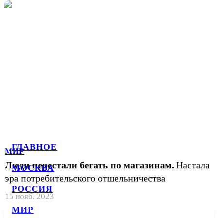
ГЛАВНОЕ
МИР
Люди перестали бегать по магазинам.
Настала
МОСКВА
эра потребительского отшельничества
РОССИЯ
15 нояб. 2023
МИР