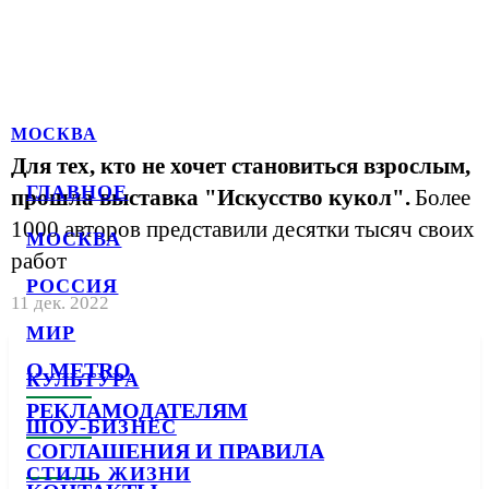
МОСКВА
Для тех, кто не хочет становиться взрослым,
ГЛАВНОЕ
прошла выставка "Искусство кукол".
Более
1000 авторов представили десятки тысяч своих
МОСКВА
работ
РОССИЯ
11 дек. 2022
МИР
О METRO
КУЛЬТУРА
РЕКЛАМОДАТЕЛЯМ
ШОУ-БИЗНЕС
СОГЛАШЕНИЯ И ПРАВИЛА
СТИЛЬ ЖИЗНИ