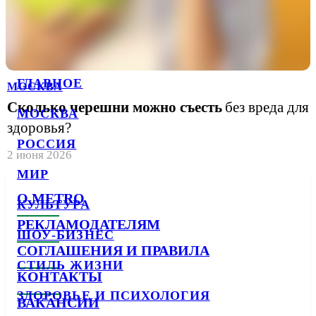
ГЛАВНОЕ
МОСКВА
Сколько черешни можно съесть
без вреда для
МОСКВА
здоровья?
РОССИЯ
2 июня 2026
МИР
О METRO
КУЛЬТУРА
РЕКЛАМОДАТЕЛЯМ
ШОУ-БИЗНЕС
СОГЛАШЕНИЯ И ПРАВИЛА
СТИЛЬ ЖИЗНИ
КОНТАКТЫ
ЗДОРОВЬЕ И ПСИХОЛОГИЯ
ВАКАНСИИ