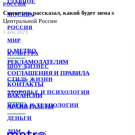
ГЛАВНОЕ
РОССИЯ
Синоптик рассказал, какой будет зима
в
МОСКВА
Центральной России
РОССИЯ
1 дек. 2023
МИР
О METRO
КУЛЬТУРА
РЕКЛАМОДАТЕЛЯМ
ШОУ-БИЗНЕС
СОГЛАШЕНИЯ И ПРАВИЛА
СТИЛЬ ЖИЗНИ
КОНТАКТЫ
ЗДОРОВЬЕ И ПСИХОЛОГИЯ
ВАКАНСИИ
НАУКА И ТЕХНОЛОГИИ
АРХИВ ГАЗЕТЫ
ДЕНЬГИ
ДОМ