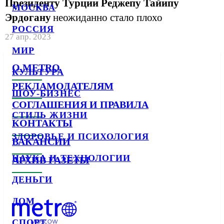
Президенту Турции Реджепу Тайипу
МОСКВА
Эрдогану
неожиданно стало плохо
РОССИЯ
27 апр. 2023
МИР
О METRO
КУЛЬТУРА
РЕКЛАМОДАТЕЛЯМ
ШОУ-БИЗНЕС
СОГЛАШЕНИЯ И ПРАВИЛА
СТИЛЬ ЖИЗНИ
КОНТАКТЫ
ЗДОРОВЬЕ И ПСИХОЛОГИЯ
ВАКАНСИИ
НАУКА И ТЕХНОЛОГИИ
АРХИВ ГАЗЕТЫ
ДЕНЬГИ
ДОМ
СПОРТ