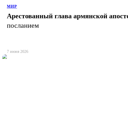
МИР
Арестованный глава армянской апост
посланием
7 июня 2026