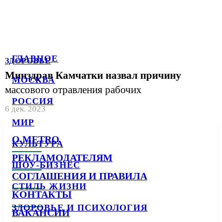
ГЛАВНОЕ
ЗДОРОВЬЕ
Минздрав Камчатки назвал причину
МОСКВА
массового отравления рабочих
РОССИЯ
6 дек. 2023
МИР
О METRO
КУЛЬТУРА
РЕКЛАМОДАТЕЛЯМ
ШОУ-БИЗНЕС
СОГЛАШЕНИЯ И ПРАВИЛА
СТИЛЬ ЖИЗНИ
КОНТАКТЫ
ЗДОРОВЬЕ И ПСИХОЛОГИЯ
ВАКАНСИИ