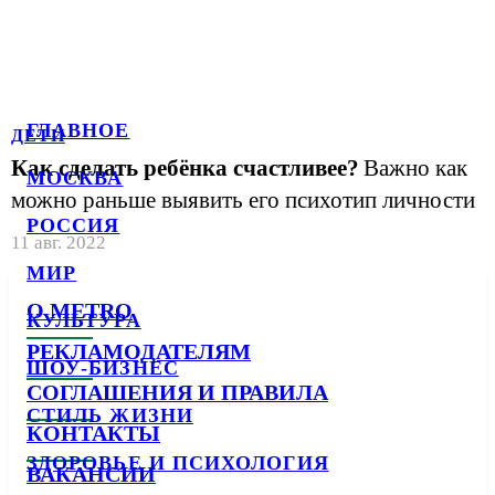
ГЛАВНОЕ
ДЕТИ
Как сделать ребёнка счастливее?
Важно как
МОСКВА
можно раньше выявить его психотип личности
РОССИЯ
11 авг. 2022
МИР
О METRO
КУЛЬТУРА
РЕКЛАМОДАТЕЛЯМ
ШОУ-БИЗНЕС
СОГЛАШЕНИЯ И ПРАВИЛА
СТИЛЬ ЖИЗНИ
КОНТАКТЫ
ЗДОРОВЬЕ И ПСИХОЛОГИЯ
ВАКАНСИИ