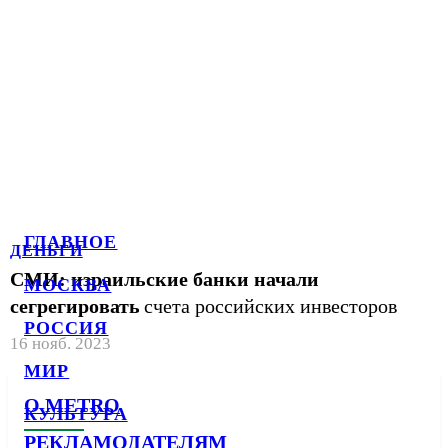
ГЛАВНОЕ
ДЕНЬГИ
СМИ: израильские банки начали
МОСКВА
сегрегировать
счета российских инвесторов
РОССИЯ
16 нояб. 2023
МИР
О METRO
КУЛЬТУРА
РЕКЛАМОДАТЕЛЯМ