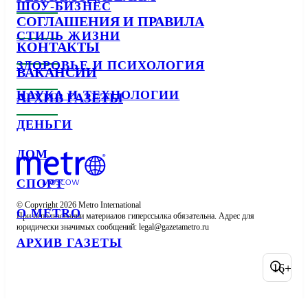
ШОУ-БИЗНЕС
СОГЛАШЕНИЯ И ПРАВИЛА
СТИЛЬ ЖИЗНИ
КОНТАКТЫ
ЗДОРОВЬЕ И ПСИХОЛОГИЯ
ВАКАНСИИ
НАУКА И ТЕХНОЛОГИИ
АРХИВ ГАЗЕТЫ
ДЕНЬГИ
ДОМ
СПОРТ
© Copyright 2026 Metro International

О METRO
При использовании материалов гиперссылка обязательна. Адрес для 
юридически значимых сообщений: 
АРХИВ ГАЗЕТЫ
16+