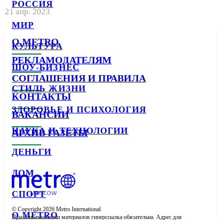
РОССИЯ
21 апр. 2023
МИР
О METRO
КУЛЬТУРА
РЕКЛАМОДАТЕЛЯМ
ШОУ-БИЗНЕС
СОГЛАШЕНИЯ И ПРАВИЛА
СТИЛЬ ЖИЗНИ
КОНТАКТЫ
ЗДОРОВЬЕ И ПСИХОЛОГИЯ
ВАКАНСИИ
НАУКА И ТЕХНОЛОГИИ
АРХИВ ГАЗЕТЫ
ДЕНЬГИ
ДОМ
СПОРТ
© Copyright 2026 Metro International

О METRO
При использовании материалов гиперссылка обязательна. Адрес для 