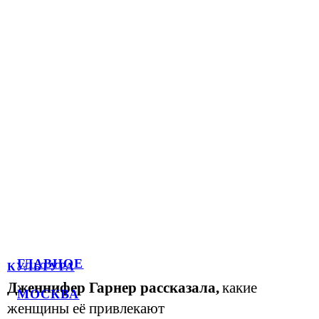
ГЛАВНОЕ
КУЛЬТУРА
Дженнифер Гарнер рассказала,
какие
МОСКВА
женщины её привлекают