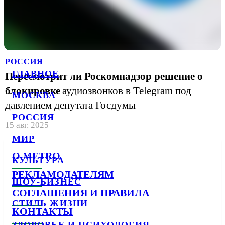
РОССИЯ
ГЛАВНОЕ
Пересмотрит ли Роскомнадзор решение о
блокировке
аудиозвонков в Telegram под
МОСКВА
давлением депутата Госдумы
РОССИЯ
15 авг. 2025
МИР
О METRO
КУЛЬТУРА
РЕКЛАМОДАТЕЛЯМ
ШОУ-БИЗНЕС
СОГЛАШЕНИЯ И ПРАВИЛА
СТИЛЬ ЖИЗНИ
КОНТАКТЫ