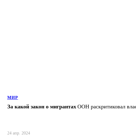
МИР
За какой закон о мигрантах
ООН раскритиковал вла
24 апр. 2024