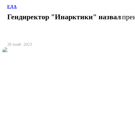
ЕДА
Гендиректор "Инарктики" назвал
пре
28 нояб. 2023