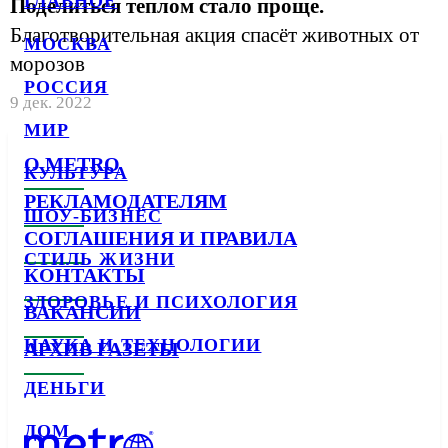
ГЛАВНОЕ
Поделиться теплом стало проще.
Благотворительная акция спасёт животных от
МОСКВА
морозов
РОССИЯ
9 дек. 2022
МИР
О METRO
КУЛЬТУРА
РЕКЛАМОДАТЕЛЯМ
ШОУ-БИЗНЕС
СОГЛАШЕНИЯ И ПРАВИЛА
СТИЛЬ ЖИЗНИ
КОНТАКТЫ
ЗДОРОВЬЕ И ПСИХОЛОГИЯ
ВАКАНСИИ
НАУКА И ТЕХНОЛОГИИ
АРХИВ ГАЗЕТЫ
ДЕНЬГИ
ДОМ