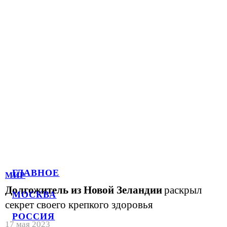
ГЛАВНОЕ
МИР
Долгожитель из Новой Зеландии
раскрыл
МОСКВА
секрет своего крепкого здоровья
РОССИЯ
17 мая 2023