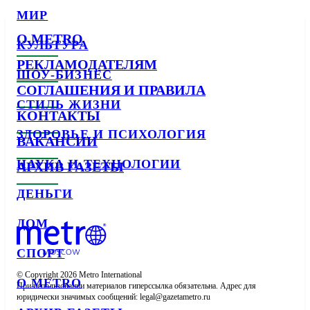
МИР
О METRO
КУЛЬТУРА
РЕКЛАМОДАТЕЛЯМ
ШОУ-БИЗНЕС
СОГЛАШЕНИЯ И ПРАВИЛА
СТИЛЬ ЖИЗНИ
КОНТАКТЫ
ЗДОРОВЬЕ И ПСИХОЛОГИЯ
ВАКАНСИИ
НАУКА И ТЕХНОЛОГИИ
АРХИВ ГАЗЕТЫ
ДЕНЬГИ
ДОМ
СПОРТ
© Copyright 2026 Metro International

О METRO
При использовании материалов гиперссылка обязательна. Адрес для 
юридически значимых сообщений: 