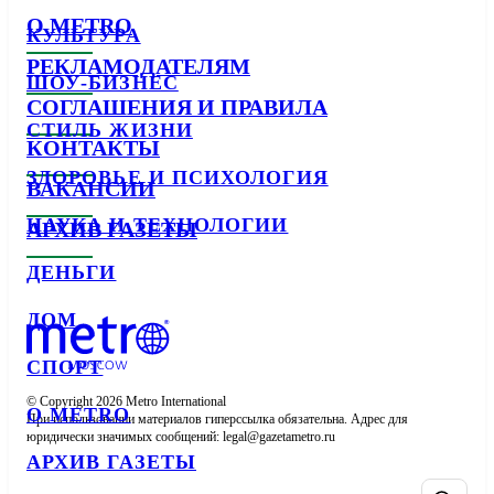
О METRO
КУЛЬТУРА
РЕКЛАМОДАТЕЛЯМ
ШОУ-БИЗНЕС
СОГЛАШЕНИЯ И ПРАВИЛА
СТИЛЬ ЖИЗНИ
КОНТАКТЫ
ЗДОРОВЬЕ И ПСИХОЛОГИЯ
ВАКАНСИИ
НАУКА И ТЕХНОЛОГИИ
АРХИВ ГАЗЕТЫ
ДЕНЬГИ
ДОМ
СПОРТ
© Copyright 2026 Metro International

О METRO
При использовании материалов гиперссылка обязательна. Адрес для 
юридически значимых сообщений: 
АРХИВ ГАЗЕТЫ