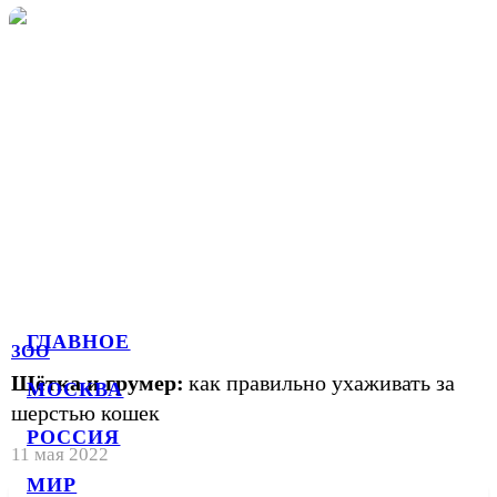
ГЛАВНОЕ
ЗОО
Щётка и грумер:
как правильно ухаживать за
МОСКВА
шерстью кошек
РОССИЯ
11 мая 2022
МИР