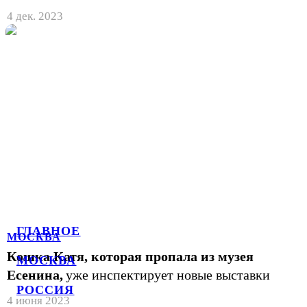
4 дек. 2023
ГЛАВНОЕ
МОСКВА
Кошка Катя, которая пропала из музея
МОСКВА
Есенина,
уже инспектирует новые выставки
РОССИЯ
4 июня 2023