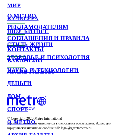
МИР
О METRO
КУЛЬТУРА
РЕКЛАМОДАТЕЛЯМ
ШОУ-БИЗНЕС
СОГЛАШЕНИЯ И ПРАВИЛА
СТИЛЬ ЖИЗНИ
КОНТАКТЫ
ЗДОРОВЬЕ И ПСИХОЛОГИЯ
ВАКАНСИИ
НАУКА И ТЕХНОЛОГИИ
АРХИВ ГАЗЕТЫ
ДЕНЬГИ
ДОМ
СПОРТ
© Copyright 2026 Metro International

О METRO
При использовании материалов гиперссылка обязательна. Адрес для 
юридически значимых сообщений: 