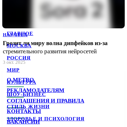
ГЛАВНОЕ
НАУЧТЕХ
Грозит ли миру волна дипфейков из-за
МОСКВА
стремительного развития нейросетей
РОССИЯ
3 окт. 2025
МИР
О METRO
КУЛЬТУРА
РЕКЛАМОДАТЕЛЯМ
ШОУ-БИЗНЕС
СОГЛАШЕНИЯ И ПРАВИЛА
СТИЛЬ ЖИЗНИ
КОНТАКТЫ
ЗДОРОВЬЕ И ПСИХОЛОГИЯ
ВАКАНСИИ