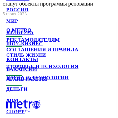
станут объекты программы реновации
РОССИЯ
5 июня 2023
МИР
О METRO
КУЛЬТУРА
РЕКЛАМОДАТЕЛЯМ
ШОУ-БИЗНЕС
СОГЛАШЕНИЯ И ПРАВИЛА
СТИЛЬ ЖИЗНИ
КОНТАКТЫ
ЗДОРОВЬЕ И ПСИХОЛОГИЯ
ВАКАНСИИ
НАУКА И ТЕХНОЛОГИИ
АРХИВ ГАЗЕТЫ
ДЕНЬГИ
ДОМ
СПОРТ