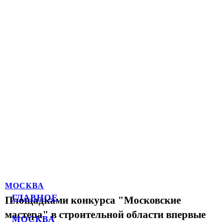
МОСКВА
ГЛАВНОЕ
Площадками конкурса "Московские
мастера" в строительной области впервые
МОСКВА