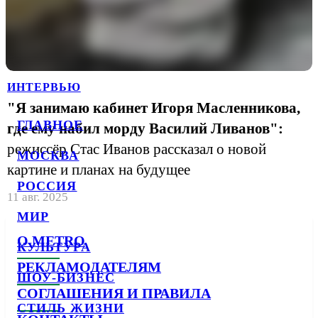
ИНТЕРВЬЮ
"Я занимаю кабинет Игоря Масленникова,
ГЛАВНОЕ
где ему набил морду Василий Ливанов":
режиссёр Стас Иванов рассказал о новой
МОСКВА
картине и планах на будущее
РОССИЯ
11 авг. 2025
МИР
О METRO
КУЛЬТУРА
РЕКЛАМОДАТЕЛЯМ
ШОУ-БИЗНЕС
СОГЛАШЕНИЯ И ПРАВИЛА
СТИЛЬ ЖИЗНИ