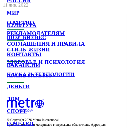
РОССИЯ
11 янв. 2022
МИР
О METRO
КУЛЬТУРА
РЕКЛАМОДАТЕЛЯМ
ШОУ-БИЗНЕС
СОГЛАШЕНИЯ И ПРАВИЛА
СТИЛЬ ЖИЗНИ
КОНТАКТЫ
ЗДОРОВЬЕ И ПСИХОЛОГИЯ
ВАКАНСИИ
НАУКА И ТЕХНОЛОГИИ
АРХИВ ГАЗЕТЫ
ДЕНЬГИ
ДОМ
СПОРТ
© Copyright 2026 Metro International

О METRO
При использовании материалов гиперссылка обязательна. Адрес для 