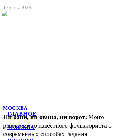
17 янв. 2024
МОСКВА
ГЛАВНОЕ
Ни бани, ни овина, ни ворот:
Metro
расспросило известного фольклориста о
МОСКВА
современных способах гадания