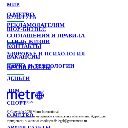
МИР
О METRO
КУЛЬТУРА
РЕКЛАМОДАТЕЛЯМ
ШОУ-БИЗНЕС
СОГЛАШЕНИЯ И ПРАВИЛА
СТИЛЬ ЖИЗНИ
КОНТАКТЫ
ЗДОРОВЬЕ И ПСИХОЛОГИЯ
ВАКАНСИИ
НАУКА И ТЕХНОЛОГИИ
АРХИВ ГАЗЕТЫ
ДЕНЬГИ
ДОМ
СПОРТ
© Copyright 2026 Metro International

О METRO
При использовании материалов гиперссылка обязательна. Адрес для 
юридически значимых сообщений: 
АРХИВ ГАЗЕТЫ