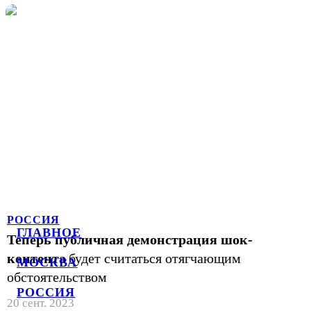
РОССИЯ
ГЛАВНОЕ
Теперь публичная демонстрация шок-
контента
будет считаться отягчающим
МОСКВА
обстоятельством
РОССИЯ
20 сент. 2023