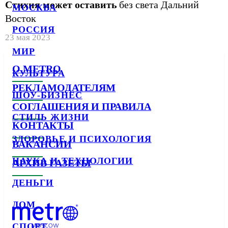
Стихия может оставить
без света Дальний
МОСКВА
Восток
РОССИЯ
23 мая 2023
МИР
О METRO
КУЛЬТУРА
РЕКЛАМОДАТЕЛЯМ
ШОУ-БИЗНЕС
СОГЛАШЕНИЯ И ПРАВИЛА
СТИЛЬ ЖИЗНИ
КОНТАКТЫ
ЗДОРОВЬЕ И ПСИХОЛОГИЯ
ВАКАНСИИ
НАУКА И ТЕХНОЛОГИИ
АРХИВ ГАЗЕТЫ
ДЕНЬГИ
ДОМ
СПОРТ