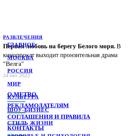
РАЗВЛЕЧЕНИЯ
ГЛАВНОЕ
Первая любовь на берегу Белого моря.
В
кинопрокат выходит пронзительная драма
МОСКВА
"Велга"
РОССИЯ
24 окт. 2022
МИР
О METRO
КУЛЬТУРА
РЕКЛАМОДАТЕЛЯМ
ШОУ-БИЗНЕС
СОГЛАШЕНИЯ И ПРАВИЛА
СТИЛЬ ЖИЗНИ
КОНТАКТЫ