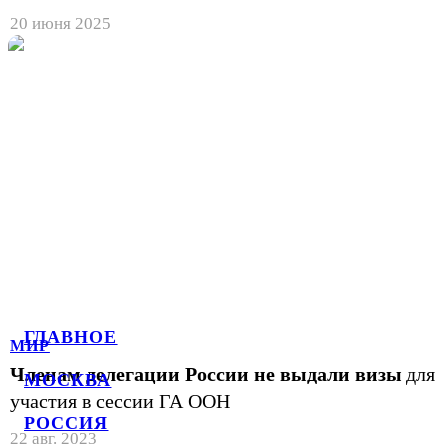
20 июня 2025
ГЛАВНОЕ
МИР
Членам делегации России не выдали визы
для
МОСКВА
участия в сессии ГА ООН
РОССИЯ
22 авг. 2023