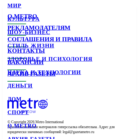
МИР
О METRO
КУЛЬТУРА
РЕКЛАМОДАТЕЛЯМ
ШОУ-БИЗНЕС
СОГЛАШЕНИЯ И ПРАВИЛА
СТИЛЬ ЖИЗНИ
КОНТАКТЫ
ЗДОРОВЬЕ И ПСИХОЛОГИЯ
ВАКАНСИИ
НАУКА И ТЕХНОЛОГИИ
АРХИВ ГАЗЕТЫ
ДЕНЬГИ
ДОМ
СПОРТ
© Copyright 2026 Metro International

О METRO
При использовании материалов гиперссылка обязательна. Адрес для 
юридически значимых сообщений: 