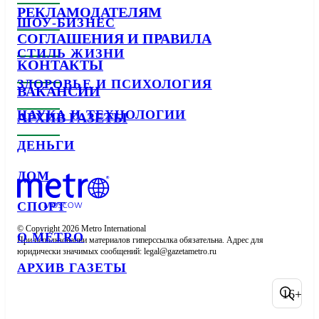
РЕКЛАМОДАТЕЛЯМ
ШОУ-БИЗНЕС
СОГЛАШЕНИЯ И ПРАВИЛА
СТИЛЬ ЖИЗНИ
КОНТАКТЫ
ЗДОРОВЬЕ И ПСИХОЛОГИЯ
ВАКАНСИИ
НАУКА И ТЕХНОЛОГИИ
АРХИВ ГАЗЕТЫ
ДЕНЬГИ
ДОМ
СПОРТ
© Copyright 2026 Metro International

О METRO
При использовании материалов гиперссылка обязательна. Адрес для 
юридически значимых сообщений: 
АРХИВ ГАЗЕТЫ
16+