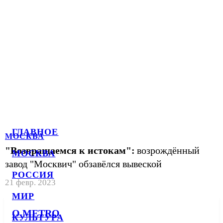
ГЛАВНОЕ
МОСКВА
"Возвращаемся к истокам":
возрождённый
МОСКВА
завод "Москвич" обзавёлся вывеской
РОССИЯ
21 февр. 2023
МИР
О METRO
КУЛЬТУРА