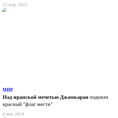
23 мар. 2025
МИР
Над иранской мечетью Джамкаран
подняли
красный "флаг мести"
6 янв. 2024