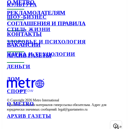
О METRO
КУЛЬТУРА
РЕКЛАМОДАТЕЛЯМ
ШОУ-БИЗНЕС
СОГЛАШЕНИЯ И ПРАВИЛА
СТИЛЬ ЖИЗНИ
КОНТАКТЫ
ЗДОРОВЬЕ И ПСИХОЛОГИЯ
ВАКАНСИИ
НАУКА И ТЕХНОЛОГИИ
АРХИВ ГАЗЕТЫ
ДЕНЬГИ
ДОМ
СПОРТ
© Copyright 2026 Metro International

О METRO
При использовании материалов гиперссылка обязательна. Адрес для 
юридически значимых сообщений: 
АРХИВ ГАЗЕТЫ
16+