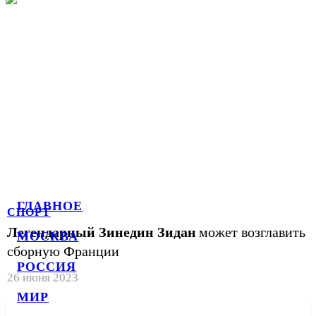
ГЛАВНОЕ
СПОРТ
Легендарный Зинедин Зидан
может возглавить
МОСКВА
сборную Франции
РОССИЯ
26 июня 2023
МИР