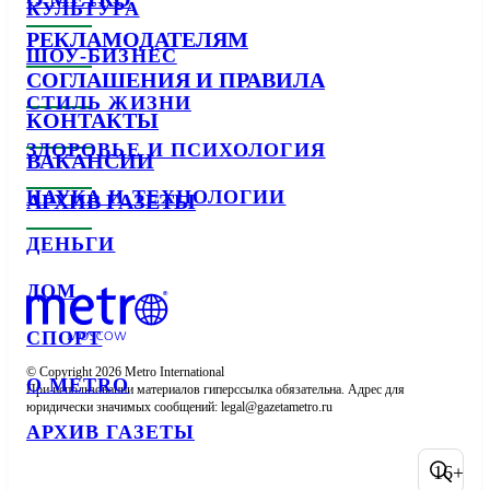
КУЛЬТУРА
РЕКЛАМОДАТЕЛЯМ
ШОУ-БИЗНЕС
СОГЛАШЕНИЯ И ПРАВИЛА
СТИЛЬ ЖИЗНИ
КОНТАКТЫ
ЗДОРОВЬЕ И ПСИХОЛОГИЯ
ВАКАНСИИ
НАУКА И ТЕХНОЛОГИИ
АРХИВ ГАЗЕТЫ
ДЕНЬГИ
ДОМ
СПОРТ
© Copyright 2026 Metro International

О METRO
При использовании материалов гиперссылка обязательна. Адрес для 
юридически значимых сообщений: 
АРХИВ ГАЗЕТЫ
16+