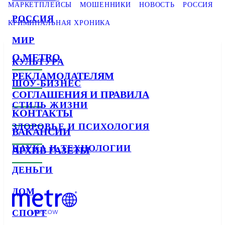
МАРКЕТПЛЕЙСЫ
МОШЕННИКИ
НОВОСТЬ
РОССИЯ
РОССИЯ
КРИМИНАЛЬНАЯ ХРОНИКА
МИР
О METRO
КУЛЬТУРА
РЕКЛАМОДАТЕЛЯМ
ШОУ-БИЗНЕС
СОГЛАШЕНИЯ И ПРАВИЛА
СТИЛЬ ЖИЗНИ
КОНТАКТЫ
ЗДОРОВЬЕ И ПСИХОЛОГИЯ
ВАКАНСИИ
НАУКА И ТЕХНОЛОГИИ
АРХИВ ГАЗЕТЫ
ДЕНЬГИ
ДОМ
СПОРТ