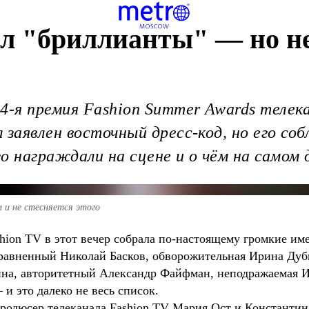
ал "бриллианты" — но н
4-я премия Fashion Summer Awards телека
заявлен восточный дресс-код, но его соб
ого награждали на сцене и о чём на самом
 и не стесняется этого
hion TV в этот вечер собрала по-настоящему громкие им
равненный Николай Басков, обворожительная Ирина Дуб
Ханна, авторитетный Александр Файфман, неподражаемая 
 это далеко не весь список.
родюсер телеканала Fashion TV Мария Ост и Константи