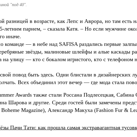
иной "под 40".
й разницей в возрасте, как Лепс и Аврора, но там есть 
5-летним парнем, – сказала Катя. – Но если мужчине око
го иначе.
 по команде — в небе над SAFISA раздались первые залп
серебряные звёзды, малиновые шлейфы и алые каскады ра
а на улицу — кто с бокалом игристого, кто с телефоном н
 свой повод быть здесь. Одни блистали в дизайнерских л
олчать. Всех объединил этот вечер — где мода стала пов
ummer Awards также стали Россана Подлесецкая, Сабина 
на Шарова и другие. Среди гостей были замечены пред
Boheme Magazine), Александр Макуха (Fashion Fur & Leat
слёзы Пачи Тати: как прошла самая экстравагантная тусо