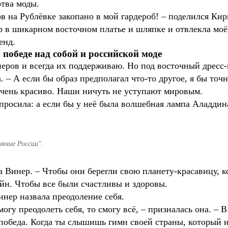
ртва моды.
в на Рублёвке закопано в мой гардероб! – поделился Кир
р в шикарном восточном платье и шляпке и отвлекла мо
ренд.
 победе над собой и российской моде
еров и всегда их поддерживаю. Но под восточный дресс-
. – А если бы образ предполагал что-то другое, я бы то
очень красиво. Наши ничуть не уступают мировым.
просила: а если бы у неё была волшебная лампа Аладдина
яние России".
 Винер. – Чтобы они берегли свою планету-красавицу, к
йн. Чтобы все были счастливы и здоровы.
нер назвала преодоление себя.
смогу преодолеть себя, то смогу всё, – призналась она. –
победа. Когда ты слышишь гимн своей страны, который и