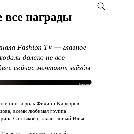
е все награды
нала Fashion TV — главное
людали далеко не все
 деле сейчас мечтают звёзды
Бережная
ена: поп-король Филипп Киркоров,
цова, всеми любимая группа
Ирина Салтыкова, талантливый Илья
н Тарасюк — тандем, который