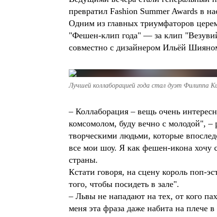
превратил Fashion Summer Awards в на
Одним из главных триумфаторов церем
"Фешен-клип года" — за клип "Везувий
совместно с дизайнером Ильёй Шияном 
Лучшей коллаборацией года стал дуэт Филиппа К
– Коллаборация – вещь очень интересна
комсомолом, буду вечно с молодой", –
творческими людьми, которые впослед
все мои шоу. Я как фешен-икона хочу 
страны.
Кстати говоря, на сцену король поп-э
того, чтобы посидеть в зале".
– Львы не нападают на тех, от кого п
меня эта фраза даже набита на плече в