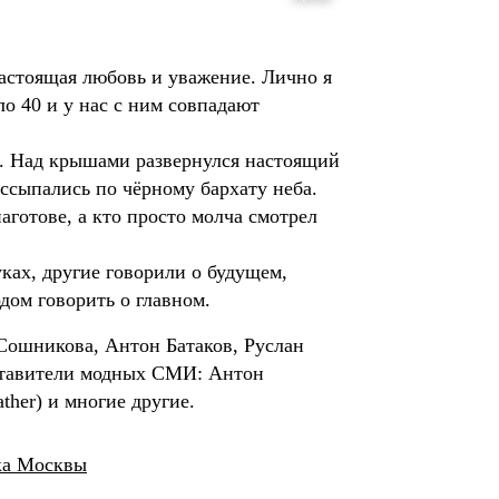
настоящая любовь и уважение. Лично я
ло 40 и у нас с ним совпадают
ы. Над крышами развернулся настоящий
ссыпались по чёрному бархату неба.
аготове, а кто просто молча смотрел
уках, другие говорили о будущем,
одом говорить о главном.
Сошникова, Антон Батаков, Руслан 
ставители модных СМИ: Антон 
her) и многие другие.
вка Москвы