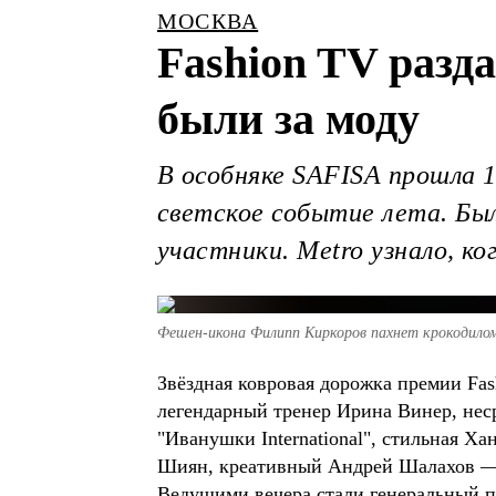
МОСКВА
Fashion TV разд
были за моду
В особняке SAFISA прошла 1
светское событие лета. Был 
участники. Metro узнало, к
Фешен-икона Филипп Киркоров пахнет крокодилом
Звёздная ковровая дорожка премии Fas
легендарный тренер Ирина Винер, нес
"Иванушки International", стильная 
Шиян, креативный Андрей Шалахов — и
Ведущими вечера стали генеральный п