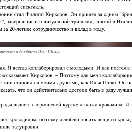
стоящий спектакль.
онии стал Филипп Киркоров. Он пришёл за одним "брилли
", завершение его визуальной трилогии, снятой в Итали
за 20-летнее сотрудничество и вклад в моду.
иркорова и дизайнера Ильи Шияна.
я. Я всегда коллаборировал с молодыми. И как поётся в 
 рассказывает Киркоров. – Поэтому для меня коллабораци
ствии становятся моими друзьями, как Илья Шиян. Он на
сказать, что он действительно достоин быть в ряду лучш
страды вышел в коричневой куртке из кожи крокодила. И 
ахнет крокодилом, поэтому я люблю носить вещи из крок
 виде татуировки.