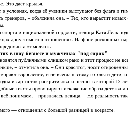
е. Это даёт крылья.
в условиях, когда её ученики выступают без флага и гим
ть тренеров, – объяснила она. – Тех, кто вырастит новы
м.
 спорта и национальной гордости, певица Катя Лель под
ицах допустимого в отношениях. На фоне роскошных на
е предпочитают молчать.
етях в шоу-бизнесе и мужчинах "под сорок"
новятся публичными слишком рано и этот процесс не все
аньше, – отметила она. – Они красятся, носят откровенны
коряют взросление, и не всегда к этому готовы и дети, и
одна из артисток раскритиковала песню, в которой 12-ле
добные тексты провоцируют искажение образа детства и
 всё понимаем, – призналась певица. – Но реальность та
имого — отношения с большой разницей в возрасте.