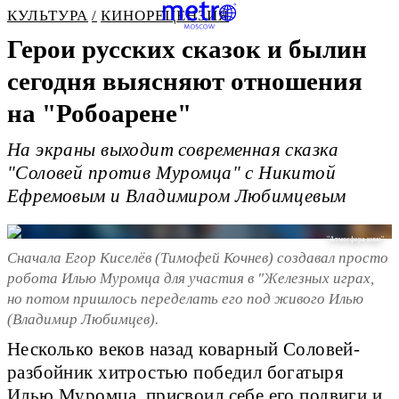
КУЛЬТУРА
КИНОРЕЦЕНЗИЯ
Герои русских сказок и былин
сегодня выясняют отношения
на "Робоарене"
На экраны выходит современная сказка
"Соловей против Муромца" с Никитой
Ефремовым и Владимиром Любимцевым
"Атмосфера кино"
Сначала Егор Киселёв (Тимофей Кочнев) создавал просто
робота Илью Муромца для участия в "Железных играх,
но потом пришлось переделать его под живого Илью
(Владимир Любимцев).
Несколько веков назад коварный Соловей-
разбойник хитростью победил богатыря
Илью Муромца, присвоил себе его подвиги и