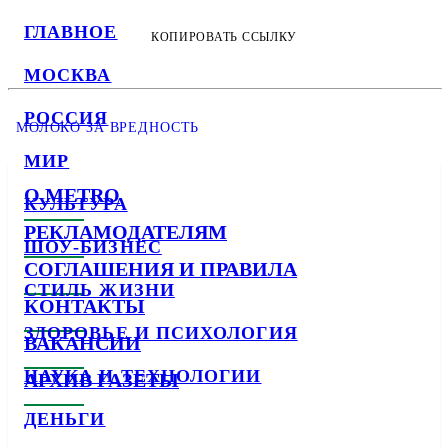
ГЛАВНОЕ
КОПИРОВАТЬ ССЫЛКУ
МОСКВА
РОССИЯ
МОЛОКО ЗА ВРЕДНОСТЬ
МИР
О METRO
КУЛЬТУРА
РЕКЛАМОДАТЕЛЯМ
ШОУ-БИЗНЕС
СОГЛАШЕНИЯ И ПРАВИЛА
СТИЛЬ ЖИЗНИ
КОНТАКТЫ
ЗДОРОВЬЕ И ПСИХОЛОГИЯ
ВАКАНСИИ
НАУКА И ТЕХНОЛОГИИ
АРХИВ ГАЗЕТЫ
ДЕНЬГИ