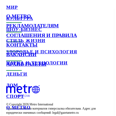
МИР
О METRO
КУЛЬТУРА
РЕКЛАМОДАТЕЛЯМ
ШОУ-БИЗНЕС
СОГЛАШЕНИЯ И ПРАВИЛА
СТИЛЬ ЖИЗНИ
КОНТАКТЫ
ЗДОРОВЬЕ И ПСИХОЛОГИЯ
ВАКАНСИИ
НАУКА И ТЕХНОЛОГИИ
АРХИВ ГАЗЕТЫ
ДЕНЬГИ
ДОМ
СПОРТ
© Copyright 2026 Metro International

О METRO
При использовании материалов гиперссылка обязательна. Адрес для 
юридически значимых сообщений: 