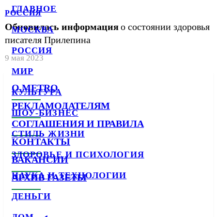
ГЛАВНОЕ
РОССИЯ
Обновилась информация
о состоянии здоровья
МОСКВА
писателя Прилепина
РОССИЯ
9 мая 2023
МИР
О METRO
КУЛЬТУРА
РЕКЛАМОДАТЕЛЯМ
ШОУ-БИЗНЕС
СОГЛАШЕНИЯ И ПРАВИЛА
СТИЛЬ ЖИЗНИ
КОНТАКТЫ
ЗДОРОВЬЕ И ПСИХОЛОГИЯ
ВАКАНСИИ
НАУКА И ТЕХНОЛОГИИ
АРХИВ ГАЗЕТЫ
ДЕНЬГИ